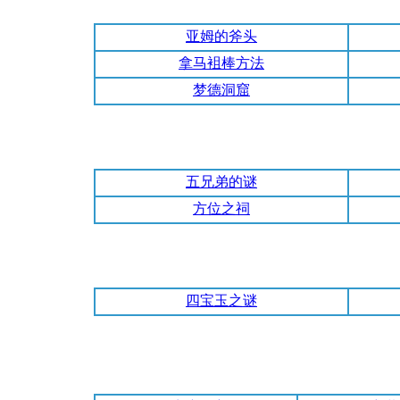
亚姆的斧头
拿马袓棒方法
梦德洞窟
五兄弟的谜
方位之祠
四宝玉之谜