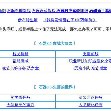
地图
石器料理教程
石器合成教程
石器村庄购物明细
石器新手基
伊布转生篇
《我将爱情留在了170万年前 》
头序吧，或是半路上卡住了无法完成，那怎么办呢？呵呵，不用
〖 石器8.5-魔域大冒险 〗
枕戈待旦
支援前线
征服魔域
职业新技能职业强化之
家族长驻任务 诱之章
恶魔小队 魔族后章
〖 石器8.0-失落的世界 〗
慰灵碑任务
黄泉之路任务
无法逃离的审判
人龙进化任务