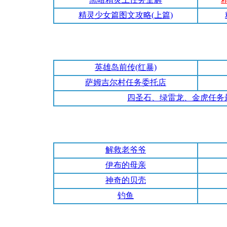
精灵少女篇图文攻略(上篇)
英雄岛前传(红暴)
萨姆吉尔村任务委托店
四圣石、绿雷龙、金虎任务
解救老爷爷
伊布的母亲
神奇的贝壳
钓鱼