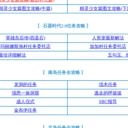
精灵少女篇图文攻略(中篇)
精灵少女篇图文攻略(下
〖 石器时代2.0任务攻略 〗
英雄岛后传(四圣石)
人形宠最新解法
玛丽娜斯渔村任务委托店
加加村任务委托店
最佳详细解法
五勾玉、
〖 南岛任务全攻略 〗
龙洞的任务
伐木任务
强恩一族洞窟
逃走的呼拔拔
成人仪式
SBC报导
金布伊任务
〖 北岛任务全攻略 〗