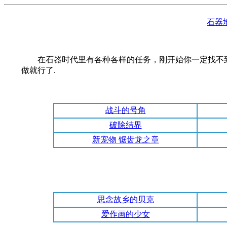
石器
在石器时代里有各种各样的任务，刚开始你一定找不到
做就行了.
战斗的号角
破除结界
新宠物 锯齿龙之章
思念故乡的贝克
爱作画的少女