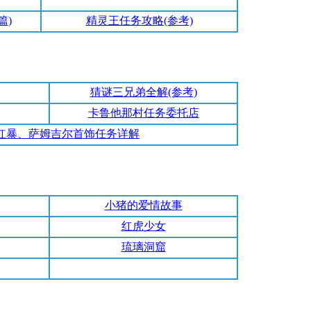
篇)
精灵王任务攻略(参考)
猜谜三兄弟全解(参考)
卡鲁他那村任务委托店
红暴、萨姆吉尔首饰任务详解
小猪的爱情故事
红虎少女
琉璃洞窟