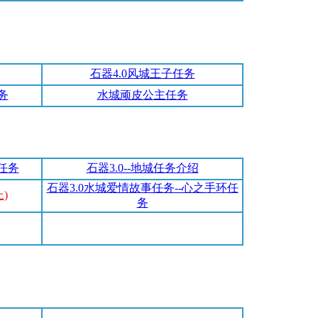
石器4.0风城王子任务
务
水城顽皮公主任务
的任务
石器3.0--地城任务介绍
石器3.0水城爱情故事任务--心之手环任
)
务