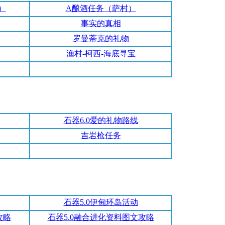
）
A酿酒任务（萨村）
事实的真相
罗曼蒂克的礼物
渔村-柯西-海底寻宝
石器6.0爱的礼物路线
吉岩枪任务
石器5.0伊甸环岛活动
攻略
石器5.0融合进化资料图文攻略