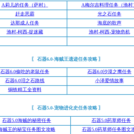
A莉儿的任务（萨村）
A梅尔吉料理任务（渔村
赶走恶霸
光之石任务
达那成人任务
海底的歌声
渔村-柯西-捉迷藏
渔村-柯西-宠物危机
〖 石器6.0-海贼王遗迹任务攻略 〗
石器6.0偷吃的老鼠任务
石器6.0沙漠之鹰任务
石器6.0泪之石路线
小泽爱情故事
铜铁精工全资料
〖 石器5.0-宠物进化史任务攻略 〗
石器5.0海贼的秘密任务
石器5.0药草师任务
海贼王的秘宝任务图文攻略
石器5.0药草师任务图文