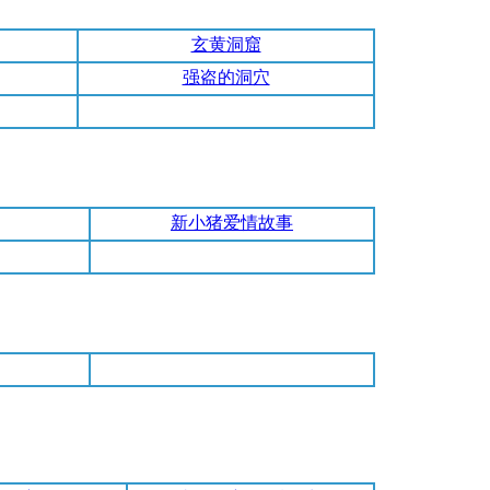
玄黄洞窟
强盗的洞穴
新小猪爱情故事