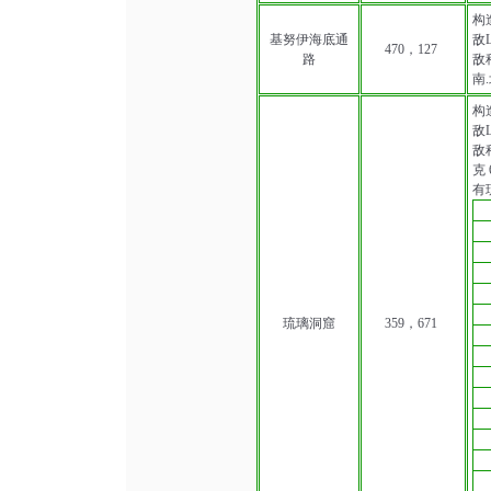
构
基努伊海底通
敌L
470，127
路
敌种
南
构
敌L
敌种
克 
有
琉璃洞窟
359，671