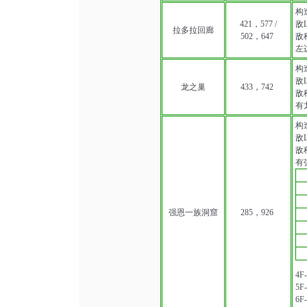
构造
421，577 /
敌L
拉多拉回廊
502，647
敌种
左
构
敌L
龙之巢
433，742
敌种
有
构
敌L
敌
有
强恩一族洞窟
285，926
4
5
6