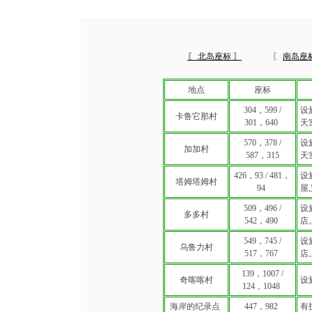
〖 北岛座标 〗
〖
南岛座
地点
座标
304，599 /
设
卡鲁它那村
301，640
天
570，378 /
设
加加村
587，315
天
426，93 / 481，
设施
塔姆塔姆村
94
屋
509，496 /
设施
多多村
542，490
店
549，745 /
设施
乌鲁力村
517，767
店
139，1007 /
奇喀喀村
设
124，1048
海岸的纪录点
447，982
有