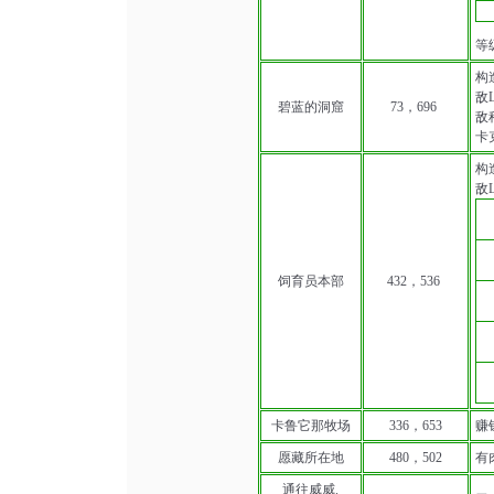
等
构
敌L
碧蓝的洞窟
73，696
敌种
卡克
构
敌L
饲育员本部
432，536
卡鲁它那牧场
336，653
赚
愿藏所在地
480，502
有
通往威威.