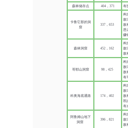
森林储存点
404，371
有
构
敌L
卡鲁它那的洞
337，653
敌种
窟
恩达
赚
构
森林洞窟
452，162
敌L
敌种
构
敌L
哥耶山洞窟
98，425
敌
有
构
敌L
科奥海底通路
174，402
敌种
凯
有
构
阿鲁姆山地下
396，821
敌L
洞窟
敌种