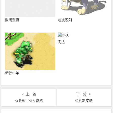
数码宝贝
老虎系列
高达
新款牛年
上一篇
下一篇
石器豆丁骑云皮肤
骑机豹皮肤
文