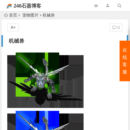
246石器博客
首页
宠物图片
机械兽
A+
0
机械兽
在
线
客
服