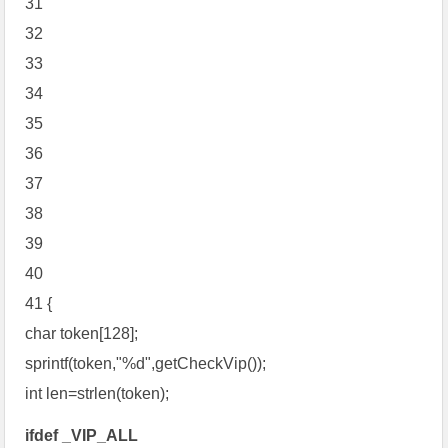
31
32
33
34
35
36
37
38
39
40
41 {
char token[128];
sprintf(token,"%d",getCheckVip());
int len=strlen(token);
ifdef _VIP_ALL