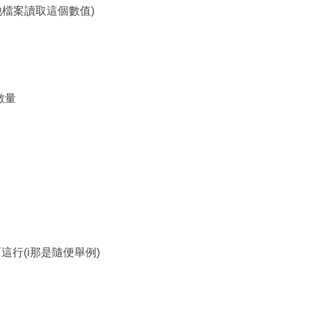
n 讓其他檔案讀取這個數值)
入數量
這行(i那是隨便舉例)