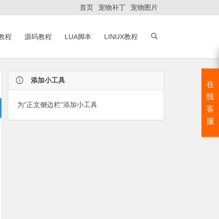
首页
宠物补丁
宠物图片
A教程
源码教程
LUA脚本
LINUX教程
添加小工具
在
线
为“正文侧边栏”添加小工具
客
服