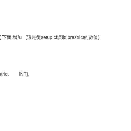
f[]={ 下面 增加 (這是從setup.cf讀取iprestrict的數值)
restrict, INT},