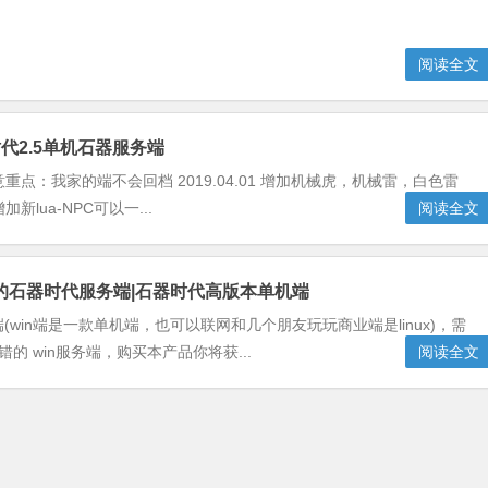
阅读全文
代2.5单机石器服务端
点：我家的端不会回档 2019.04.01 增加机械虎，机械雷，白色雷
lua-NPC可以一...
阅读全文
统的石器时代服务端|石器时代高版本单机端
端(win端是一款单机端，也可以联网和几个朋友玩玩商业端是linux)，需
的 win服务端，购买本产品你将获...
阅读全文