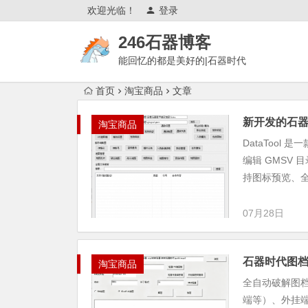
欢迎光临！
登录
246石器博客
能回忆的都是美好的|石器时代
论坛|单机石器时代|石器技术论坛|石器时
首页
淘宝商品
文章
代单机
新开发的石
淘宝商品
DataToo
编辑 GMSV
持图标预览、全
07月28日
石器时代图
淘宝商品
全自动破解图档
端等）、外挂端