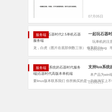
07月05日
一起玩石器时
服务端
玩单机的注意重
龙，白虎（图片在底部倒数三张） 修复部分bug 增加新
01月01日
支持lua系
服务端
本产品为win
要linux版本联系我们 你所购买的是一款敢淘宝上不错
01月01日