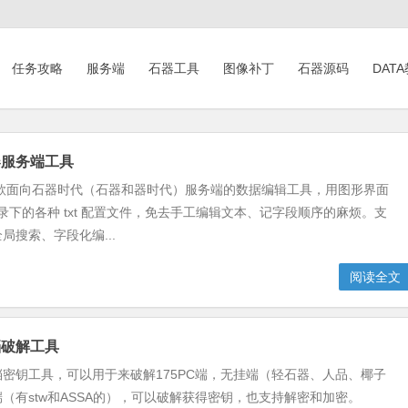
任务攻略
服务端
石器工具
图像补丁
石器源码
DAT
器服务端工具
l 是一款面向石器时代（石器和器时代）服务端的数据编辑工具，用图形界面
 目录下的各种 txt 配置文件，免去手工编辑文本、记字段顺序的麻烦。支
局搜索、字段化编...
阅读全文
档破解工具
密钥工具，可以用于来破解175PC端，无挂端（轻石器、人品、椰子
（有stw和ASSA的），可以破解获得密钥，也支持解密和加密。